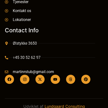
Tjenester
Kontakt os
Lokationer
Contact Info
Ølstykke 3650
+45 30 52 62 97
martinrstub@gmail.com
Udviklet af
Lundgaard Consulting