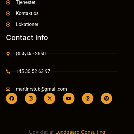
Tjenester
Kontakt os
Lokationer
Contact Info
Ølstykke 3650
+45 30 52 62 97
martinrstub@gmail.com
Udviklet af
Lundgaard Consulting