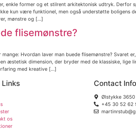
 enkle former og et stilrent arkitektonisk udtryk. Derfor spil
ikke kun være funktionel, men også understøtte boligens 
ver, mønstre og […]
de flisemønstre?
r mange: Hvordan laver man buede flisemønstre? Svaret er,
r en æstetisk dimension, der bryder med de klassiske, lige l
rfaring med kreative […]
 Links
Contact Inf
Ølstykke 3650
s
+45 30 52 62 
ster
martinrstub@g
akt os
tioner