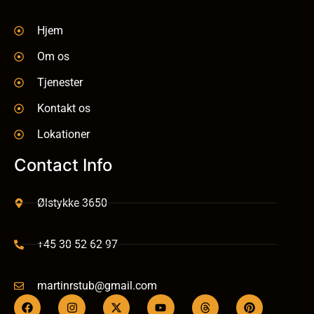
Hjem
Om os
Tjenester
Kontakt os
Lokationer
Contact Info
Ølstykke 3650
+45 30 52 62 97
martinrstub@gmail.com