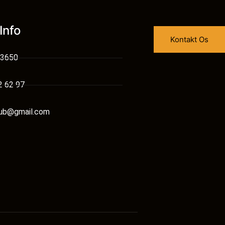
Info
Kontakt Os
 3650
2 62 97
tub@gmail.com