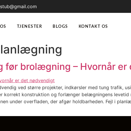
rstub@gmail.com
 OS
TJENESTER
BLOGS
KONTAKT OS
planlægning
g før brolægning – Hvornår er
vendig ved større projekter, indkørsler med tung trafik, u
er korrekt konstruktion og forlænger belægningens levetid
nen under overfladen, der afgør holdbarheden. Fejl i planlæ