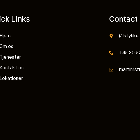
ick Links
Contact 
Hjem
Ølstykke
Om os
+45 30 5
Tjenester
Kontakt os
martinrs
Lokationer