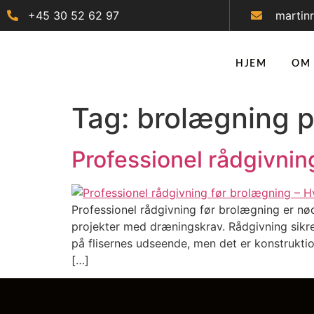
+45 30 52 62 97
martin
HJEM
OM
Tag:
brolægning 
Professionel rådgivnin
Professionel rådgivning før brolægning er nød
projekter med dræningskrav. Rådgivning sikr
på flisernes udseende, men det er konstruktio
[…]