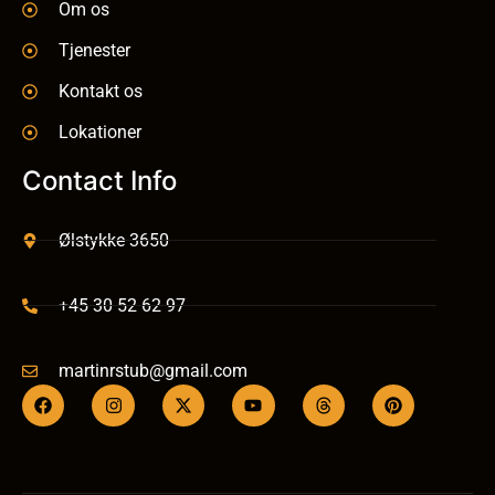
Om os
Tjenester
Kontakt os
Lokationer
Contact Info
Ølstykke 3650
+45 30 52 62 97
martinrstub@gmail.com