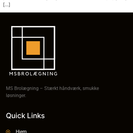
[…]
MS Brolægning – Stærkt håndværk, smukke
løsninger.
Quick Links
Hjem