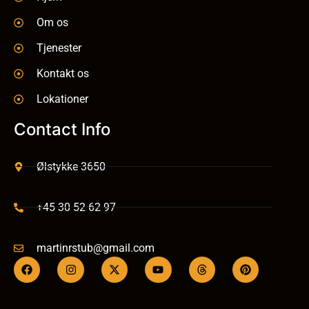
Om os
Tjenester
Kontakt os
Lokationer
Contact Info
Ølstykke 3650
+45 30 52 62 97
martinrstub@gmail.com