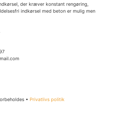
ndkørsel, der kræver konstant rengøring,
ldelsesfri indkørsel med beton er mulig men
o
97
mail.com
forbeholdes •
Privatlivs politik