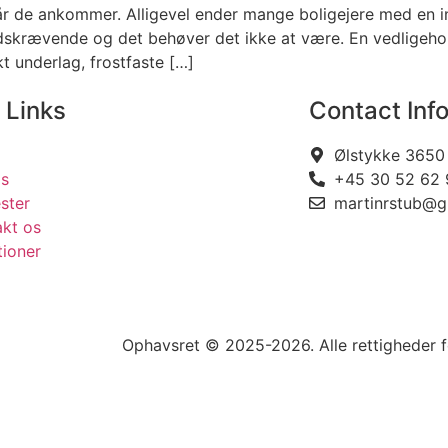
når de ankommer. Alligevel ender mange boligejere med en i
idskrævende og det behøver det ikke at være. En vedligeho
t underlag, frostfaste […]
 Links
Contact Inf
Ølstykke 3650
s
+45 30 52 62 
ster
martinrstub@g
akt os
tioner
Ophavsret © 2025-2026. Alle rettigheder 