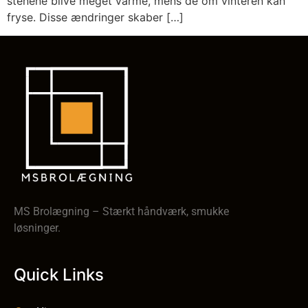
stenene blive meget varme, mens de om vinteren kan
fryse. Disse ændringer skaber […]
MS Brolægning – Stærkt håndværk, smukke
løsninger.
Quick Links