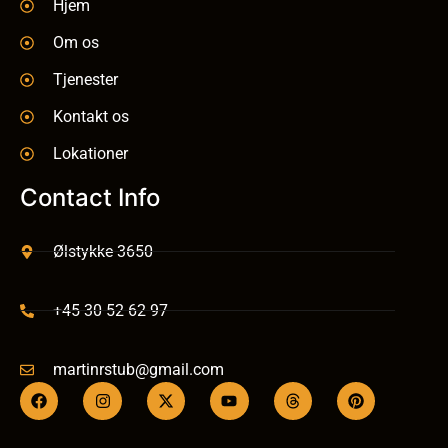
Hjem
Om os
Tjenester
Kontakt os
Lokationer
Contact Info
Ølstykke 3650
+45 30 52 62 97
martinrstub@gmail.com