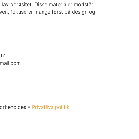
 lav porøsitet. Disse materialer modstår
ven, fokuserer mange først på design og
o
97
mail.com
forbeholdes •
Privatlivs politik