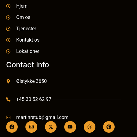
Hjem
Om os
Tjenester
Kontakt os
Lokationer
Contact Info
Ølstykke 3650
+45 30 52 62 97
martinrstub@gmail.com