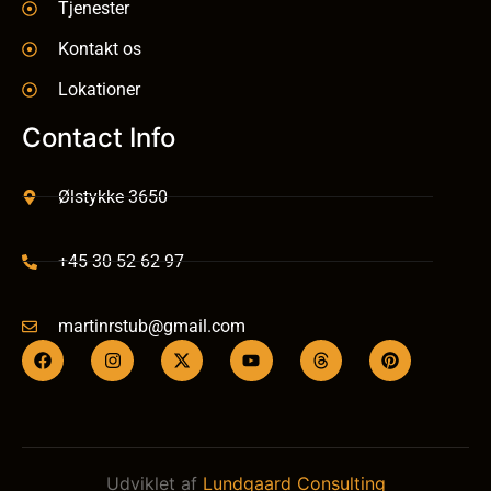
Tjenester
Kontakt os
Lokationer
Contact Info
Ølstykke 3650
+45 30 52 62 97
martinrstub@gmail.com
Udviklet af
Lundgaard Consulting