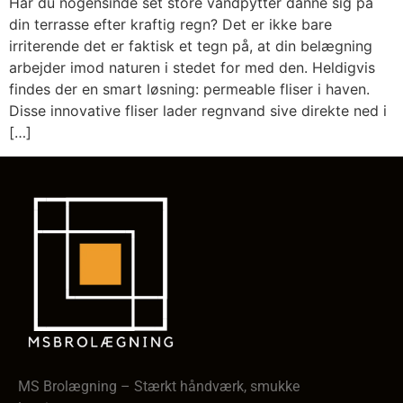
Har du nogensinde set store vandpytter danne sig på
din terrasse efter kraftig regn? Det er ikke bare
irriterende det er faktisk et tegn på, at din belægning
arbejder imod naturen i stedet for med den. Heldigvis
findes der en smart løsning: permeable fliser i haven.
Disse innovative fliser lader regnvand sive direkte ned i
[…]
MS Brolægning – Stærkt håndværk, smukke