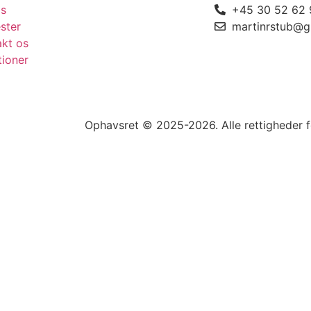
s
+45 30 52 62 
ster
martinrstub@g
akt os
tioner
Ophavsret © 2025-2026. Alle rettigheder 