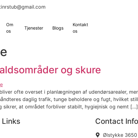
tinrstub@gmail.com
Om
Kontakt
Tjenester
Blogs
os
os
de
aldsområder og skure
iver ofte overset i planlægningen af udendørsarealer, men
ndteres daglig trafik, tunge beholdere og fugt, hvilket stil
ikrer, at området forbliver stabilt, hygiejnisk og nemt […]
 Links
Contact Inf
Ølstykke 3650