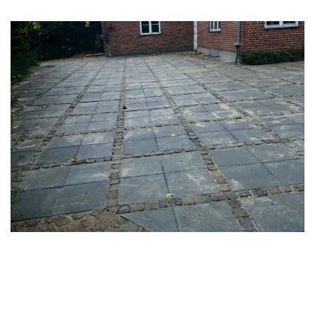
Fordele ved vores Brolægning
Services i Ølstykke
En professionel
brolægning Ølstykke
handler om mere
end flotte fliser. Her er hvad du får: