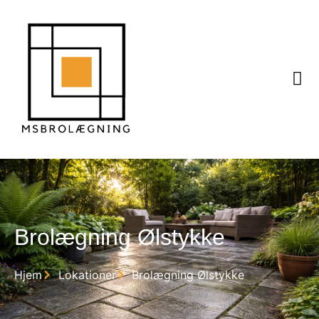
Brolægning Ølstykke
Hjem
Lokationer
Brolægning Ølstykke